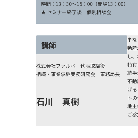
時間：13：30～15：00（開場13：00）
★ セミナー終了後 個別相談会
単な
講師
動産
し、
特有
株式会社ファルベ 代表取締役
続手
相続・事業承継実務研究会 事務局長
不動
げる
トの
石川 真樹
地主
ご参