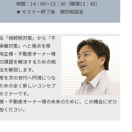
時間：14：00～15：30（開場13：45）
★ セミナー終了後 個別相談会
る「相続税対策」から「不
承継対策」へと視点を移
地主様・不動産オーナー様
の課題を解決するための相
法を解説します。
産を次の世代へ円滑につな
ための全く新しいコンセプ
セミナーです。
様・不動産オーナー様の未来のために、この機会にぜひ
加ください。