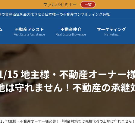
ファルベセミナー
一覧
様の資産価値を最大化させる日本唯一の不動産コンサルティング会社
ム
不動産アシスト
不動産仲介
マーケティング
e
Real Estate Assistance
Real Estate Brokerage
Marketing
026/01/15 地主様・不動産オー
地は守れません！不動産の承継
026/01/15 地主様・不動産オーナー様必見！『税金対策では先祖代々の土地は守れま