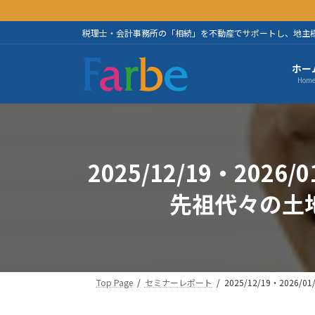
コ
ナ
ン
ビ
税理士・会計事務所の「相続」を不動産でサポートし、地主
テ
ゲ
ン
ー
ホー
ツ
シ
Hom
へ
ョ
ス
ン
キ
に
ッ
移
プ
動
2025/12/19・2
先祖代々の土
Top Page
セミナーレポート
2025/12/19・2