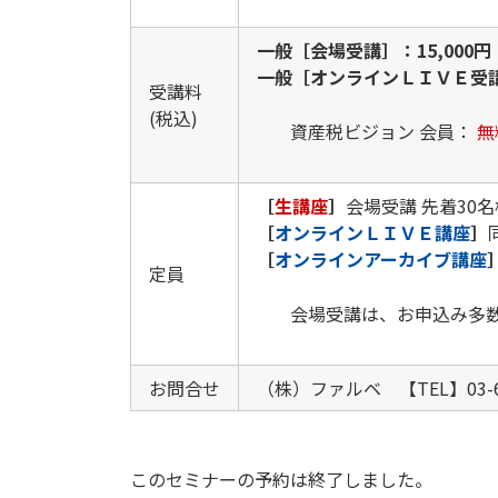
一般［会場受講］：15,000
一般［オンラインＬＩＶＥ受講］
受講料
(税込)
資産税ビジョン 会員：
無
［
生講座
］
会場受講 先着30
［
オンラインＬＩＶＥ講座
］
［
オンラインアーカイブ講座
定員
会場受講は、お申込み多
お問合せ
（株）ファルベ 【TEL】03-
このセミナーの予約は終了しました。