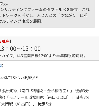
締役。
産コンサルティングファームの㈱ファルベを設立。これ
ットワークを活かし、人と人との「つながり」に重
サルティング事業を展開。
Ｅ講座
］
13：00～15：00
カイブ）は3営業日後12:00より半年間視聴可能。
図
】
松町TSビル4F,5F,6F
「浜松町駅（南口-S5階段・金杉橋方面）」 徒歩3分
線「モノレール浜松町駅（南口-1出口）」 徒歩3分
大門駅（A1出口）」 徒歩5分