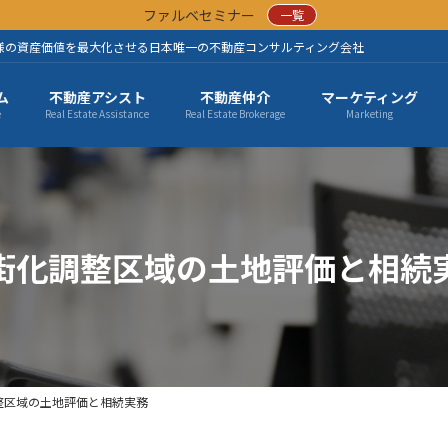
ファルベセミナー
一覧
様の資産価値を最大化させる日本唯一の不動産コンサルティング会社
ム
不動産アシスト
不動産仲介
マーケティング
e
Real Estate Assistance
Real Estate Brokerage
Marketing
街化調整区域の土地評価と相続
整区域の土地評価と相続実務