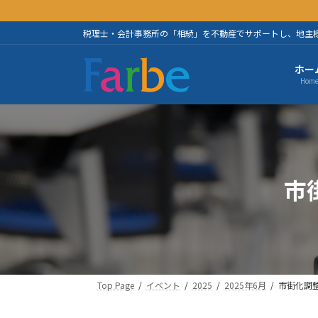
コ
ナ
ン
ビ
税理士・会計事務所の「相続」を不動産でサポートし、地主
テ
ゲ
ン
ー
ホー
ツ
シ
Hom
へ
ョ
ス
ン
キ
に
ッ
移
プ
動
市
Top Page
イベント
2025
2025年6月
市街化調