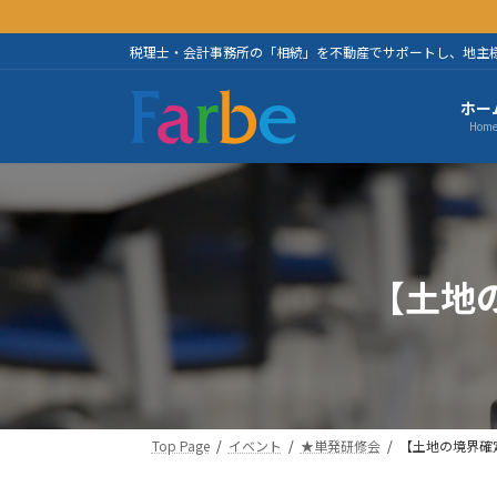
コ
ナ
ン
ビ
税理士・会計事務所の「相続」を不動産でサポートし、地主
テ
ゲ
ン
ー
ホー
ツ
シ
Hom
へ
ョ
ス
ン
キ
に
ッ
移
プ
動
【土地
Top Page
イベント
★単発研修会
【土地の境界確