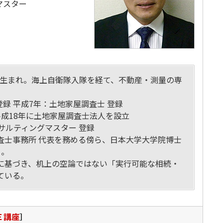
マスター
島県生まれ。海上自衛隊入隊を経て、不動産・測量の専
。
登録 平成7年：土地家屋調査士 登録
成18年に土地家屋調査士法人を設立
サルティングマスター 登録
査士事務所 代表を務める傍ら、日本大学大学院博士
）。
に基づき、机上の空論ではない「実行可能な相続・
ている。
Ｅ講座
］