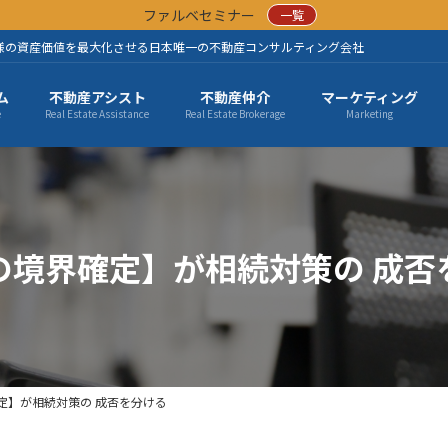
ファルベセミナー
一覧
様の資産価値を最大化させる日本唯一の不動産コンサルティング会社
ム
不動産アシスト
不動産仲介
マーケティング
e
Real Estate Assistance
Real Estate Brokerage
Marketing
の境界確定】が相続対策の 成否
定】が相続対策の 成否を分ける