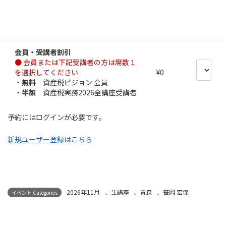
チケットの種類
金額
席数
一般・会員
¥10,000
会員・受講者割引
● 会員または下記受講者の方は席数１
を選択してください
¥0
・
無料
資産税ビジョン 会員
・
半額
資産税実務2026全講座受講者
予約にはログインが必要です。
新規ユーザー登録はこちら
2026年11月
、
生講座
、
青森
、
笹岡 宏保
イベント Categories