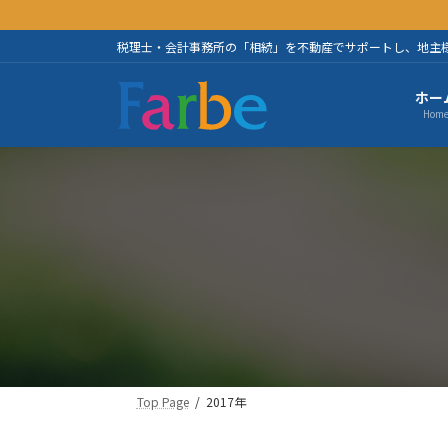
コ
ナ
ン
ビ
税理士・会計事務所の「相続」を不動産でサポートし、地主
テ
ゲ
ン
ー
ホー
ツ
シ
Hom
へ
ョ
ス
ン
キ
に
ッ
移
プ
動
Top Page
2017年