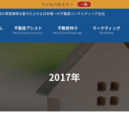
ファルベセミナー
一覧
様の資産価値を最大化させる日本唯一の不動産コンサルティング会社
ム
不動産アシスト
不動産仲介
マーケティング
e
Real Estate Assistance
Real Estate Brokerage
Marketing
2017年