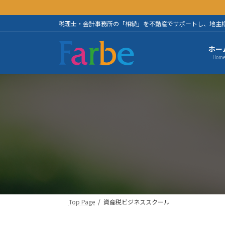
コ
ナ
ン
ビ
税理士・会計事務所の「相続」を不動産でサポートし、地主
テ
ゲ
ン
ー
ホー
ツ
シ
Hom
へ
ョ
ス
ン
キ
に
ッ
移
プ
動
Top Page
資産税ビジネススクール