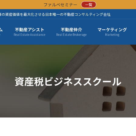
ファルベセミナー
一覧
様の資産価値を最大化させる日本唯一の不動産コンサルティング会社
ム
不動産アシスト
不動産仲介
マーケティング
e
Real Estate Assistance
Real Estate Brokerage
Marketing
資産税ビジネススクール